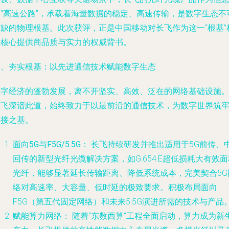
的“高速公路”，承载着海量数据的稳定、高速传输，是数字生态不
或缺的物理根基。此次获评，正是中国移动对长飞作为这一“根基”
料核心提供商品质与实力的权威背书。
二、夯实根基：以先进通信技术赋能数字生态
数字经济的蓬勃发展，离不开坚实、高效、泛在的网络基础设施
长飞深谙此道，始终致力于以最前沿的通信技术，为数字世界筑
连接之基。
面向5G与F5G/5.5G：
长飞持续研发并推出适用于5G前传、
回传的新型光纤光缆解决方案，如G.654.E超低损耗大有效面
光纤，能够显著延长传输距离、降低系统成本，完美契合5G
络对高速率、大容量、低时延的极致要求。积极布局面向
F5G（第五代固定网络）和未来5.5G演进所需的技术与产品
赋能算力网络：
随着“东数西算”工程全面启动，算力成为新