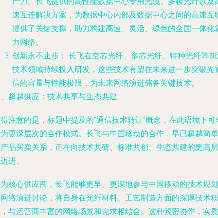
产力。长飞提供的高性能数据中心专用光缆、多模光纤以及
速互连解决方案，为数据中心内部及数据中心之间的高速互
提供了关键支撑，助力构建高速、灵活、绿色的全国一体化
力网络。
创新永不止步：
长飞在空芯光纤、多芯光纤、特种光纤等前
技术领域持续投入研发，这些技术有望在未来进一步突破光
信的容量与性能极限，为未来网络演进储备关键技术。
三、超越供应：技术共享与生态共建
值得注意的是，标题中提及的“通信技术转让”概念，在此语境下可
解为更深层次的合作模式。长飞与中国移动的合作，早已超越简
的产品买卖关系，正在向
技术共研、标准共创、生态共建
的更高
次迈进。
作为核心供应商，长飞能够更早、更深地参与中国移动的技术规
与网络演进讨论，将自身在光纤材料、工艺制造方面的深厚技术
累，与运营商丰富的网络场景和需求相结合。这种紧密协作，实