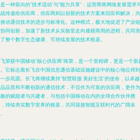
是一种双向的“技术流动”与“能力共享”：运营商将网络发展需求
挑战传递给供应商，供应商则以创新的技术方案来回应和解决，
同推动通信技术的进步与标准化。这种模式，极大地促进了产业
的协同创新，加速了新技术从实验室走向规模商用的进程，共同
实了整个数字生态健康、可持续发展的技术根基。
长飞荣获中国移动“核心供应商”殊荣，是一个里程碑，更是一个新
点。它标志着长飞在中国信息通信基础设施建设中的核心地位得
一步巩固。长飞将继续秉持“智慧联接 美好生活”的使命，以卓
产品品质和不断创新的通信技术，不仅作为可靠的供应商，更作
积极的赋能者与共建者，与包括中国移动在内的全球合作伙伴携
手，持续夯实数字世界的根基，共同迎接智能互联时代的广阔未
来。