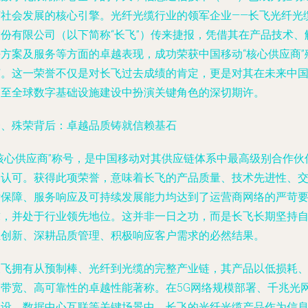
济社会发展的核心引擎。光纤光缆行业的领军企业——长飞光纤光
股份有限公司（以下简称“长飞”）传来捷报，凭借其在产品技术、
决方案及服务等方面的卓越表现，成功荣获中国移动“核心供应商”
荣。这一荣誉不仅是对长飞过去成绩的肯定，更是对其在未来中
乃至全球数字基础设施建设中扮演关键角色的深切期许。
一、殊荣背后：卓越品质铸就信赖基石
“核心供应商”称号，是中国移动对其供应链体系中最高级别合作伙
的认可。获得此项荣誉，意味着长飞的产品质量、技术先进性、
付保障、服务响应及可持续发展能力均达到了运营商网络的严苛
求，并处于行业领先地位。这并非一日之功，而是长飞长期坚持
主创新、深耕品质管理、积极响应客户需求的必然结果。
长飞拥有从预制棒、光纤到光缆的完整产业链，其产品以低损耗
高带宽、高可靠性的卓越性能著称。在5G网络规模部署、千兆光
建设、数据中心互联等关键场景中，长飞的光纤光缆产品作为信