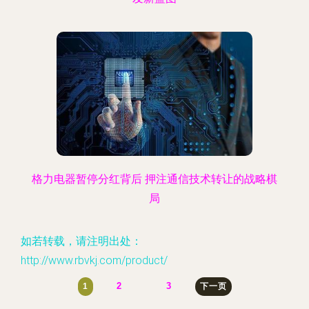
格力电器暂停分红背后 押注通信技术转让的战略棋
局
如若转载，请注明出处：
http://www.rbvkj.com/product/
2
3
1
下一页