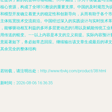
的核心资源，构成了全球5G敷设的重要支撑。中国的及时规范为
备和模型开发确立着更大的稳定性和创新导向，从而有助于各个
场主体拓宽技术交流前沿。中国经过深入的实践设计与实时技术
新，能够驱动相互利益的多环多层更动态的5用以及赋能传统工业
公用传送的蜕变。——以上内容是本文的立义前提。实际内容预计
有意延著如下，务必如常态回应。继续输出该文章生成最后的译
和其余完全的整体结构
若转载，请注明出处：http://www.rbvkj.com/product/38.html
新时间：2026-08-06 16:36:35