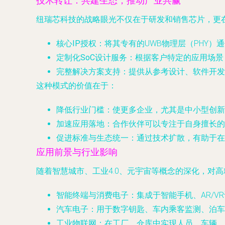
技术转让：共建生态，推动产业共赢
纽瑞芯科技的战略眼光不仅在于研发和销售芯片，更
核心IP授权
：将其专有的UWB物理层（PHY
定制化SoC设计服务
：根据客户特定的应用场景
完整解决方案支持
：提供从参考设计、软件开发
这种模式的价值在于：
降低行业门槛
：使更多企业，尤其是中小型创新
加速应用落地
：合作伙伴可以专注于自身擅长的
促进标准与生态统一
：通过技术扩散，有助于在
应用前景与行业影响
随着智慧城市、工业4.0、元宇宙等概念的深化，对
智能终端与消费电子
：集成于智能手机、AR/
汽车电子
：用于数字钥匙、车内乘客监测、泊车
工业物联网
：在工厂、仓库中实现人员、车辆、